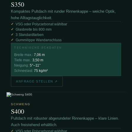
S350
Kompaktes Pultdach mit runder Rinnenkappe – weiche Optik,
hohe Alltagstauglichkeit.
VSG oder Polycarbonat wählbar
Glasbreite bis 800 mm
3 Standardfarben
Gummilippe Wandanschluss
TECHNISCHE ECKDATEN
Breite max.:
7,06 m
Tiefe max.:
3,50 m
Neigung:
5°–11°
Schneelast:
75 kg/m²
ANFRAGE STELLEN ↗
SCHWENG
S400
Pultdach mit robuster abgerundeter Rinnenkappe – klare Linien.
Auch freistehend erhältlich.
VSG oder Polycarbonat wählbar