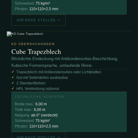
Schneelast:
75 kg/m²
Pfosten:
110×110×2,5 mm
ANFRAGE STELLEN ↗
KD ÜBERDACHUNGEN
Cube Trapezblech
Blickdichte Eindeckung mit Antikondensvlies-Beschichtung.
Kubische Formensprache, umlaufende Rinne.
Trapezblech mit Antikondensvlies oder Lichtplatten
Gut mit Seitenteilen ausbaubar
2 Standardfarben
HPL Verkleidung optional
TECHNISCHE ECKDATEN
Breite max.:
6,00 m
Tiefe max.:
6,00 m
Neigung:
ab 0° (verdeckt)
Schneelast:
75 kg/m²
Pfosten:
110×110×2,5 mm
ANFRAGE STELLEN ↗