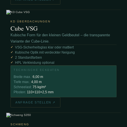
KD ÜBERDACHUNGEN
Cube VSG
Kubische Form für den kleinen Geldbeutel – die transparente
Variante der Cube-Linie.
VSG-Sicherheitsglas klar oder mattiert
Kubische Optik mit verdeckter Neigung
2 Standardfarben
HPL Verkleidung optional
TECHNISCHE ECKDATEN
Breite max.:
6,00 m
Tiefe max.:
4,00 m
Schneelast:
75 kg/m²
Pfosten:
110×110×2,5 mm
ANFRAGE STELLEN ↗
SCHWENG