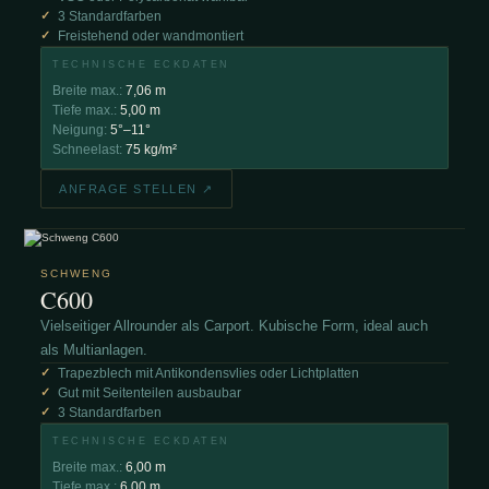
3 Standardfarben
Freistehend oder wandmontiert
TECHNISCHE ECKDATEN
Breite max.:
7,06 m
Tiefe max.:
5,00 m
Neigung:
5°–11°
Schneelast:
75 kg/m²
ANFRAGE STELLEN ↗
SCHWENG
C600
Vielseitiger Allrounder als Carport. Kubische Form, ideal auch
als Multianlagen.
Trapezblech mit Antikondensvlies oder Lichtplatten
Gut mit Seitenteilen ausbaubar
3 Standardfarben
TECHNISCHE ECKDATEN
Breite max.:
6,00 m
Tiefe max.:
6,00 m