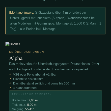
Montagehinweis:
Stützabstand über 4 m erfordert ein
ℹ
Unterzugprofil mit Innenkern (Aufpreis). Wandanschluss bei
allen Modellen mit Gummilippe. Montage ab 1.500 € (2 Mann, 1
Tag) – alle Preise inkl. Montage.
KD ÜBERDACHUNGEN
Alpha
Das meistverkaufte Überdachungssystem Deutschlands. Jetzt
noch kantigere Pfosten – der Klassiker neu interpretiert.
VSG oder Polycarbonat wählbar
Glasbreite bis 800 mm
Dachüberstand seitlich und vorne bis 500 mm
4 Standardfarben
TECHNISCHE ECKDATEN
Breite max.:
7,06 m
Tiefe max.:
5,00 m
Neigung:
5°–11°