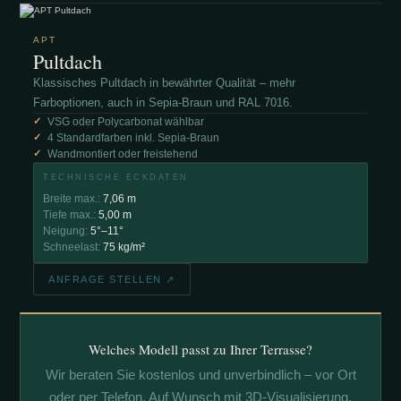
APT
Pultdach
Klassisches Pultdach in bewährter Qualität – mehr
Farboptionen, auch in Sepia-Braun und RAL 7016.
VSG oder Polycarbonat wählbar
4 Standardfarben inkl. Sepia-Braun
Wandmontiert oder freistehend
TECHNISCHE ECKDATEN
Breite max.:
7,06 m
Tiefe max.:
5,00 m
Neigung:
5°–11°
Schneelast:
75 kg/m²
ANFRAGE STELLEN ↗
Welches Modell passt zu Ihrer Terrasse?
Wir beraten Sie kostenlos und unverbindlich – vor Ort
oder per Telefon. Auf Wunsch mit 3D-Visualisierung.